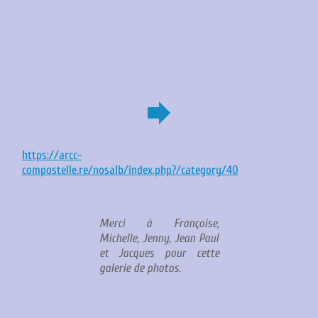
forward
https://arcc-
compostelle.re/nosalb/index.php?/category/40
Merci à Françoise,
Michelle, Jenny, Jean Paul
et Jacques pour cette
galerie de photos
.