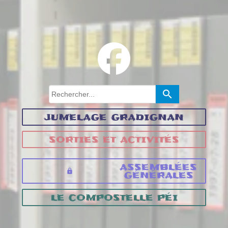
search
JUMELAGE GRADIGNAN
SORTIES ET ACTIVITÉS
ASSEMBLÉES
lock
GÉNÉRALES
LE COMPOSTELLE PÉI